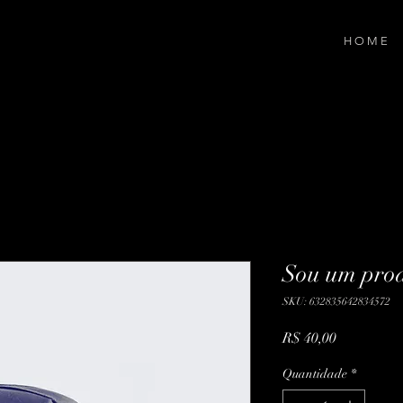
H O M E
Sou um pro
SKU: 632835642834572
Preço
R$ 40,00
Quantidade
*