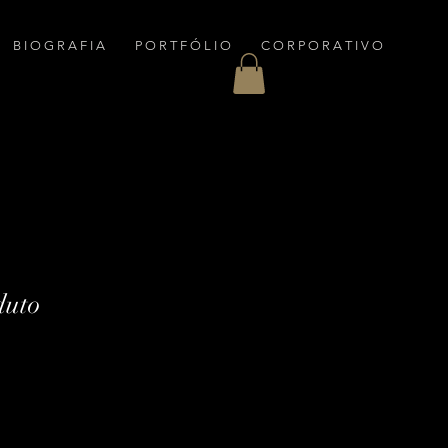
B I O G R A F I A
P O R T F Ó L I O
C O R P O R A T I V O
duto